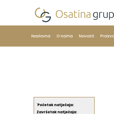
Naslovna
O nama
Novosti
Proizv
'
Početak natječaja:
Završetak natječaja: