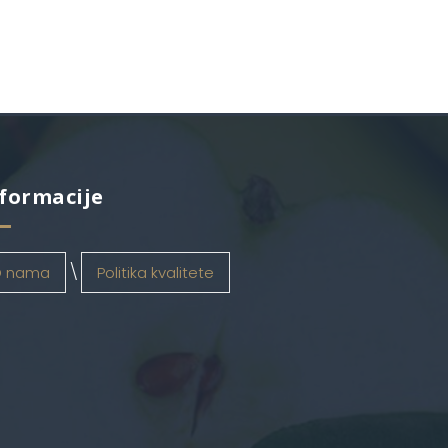
formacije
 nama
Politika kvalitete