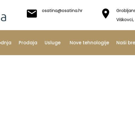
osatina@osatina.hr
Grobljan
Viškovci,
odnja
Prodaja
Usluge
Nove tehnologije
Naši br