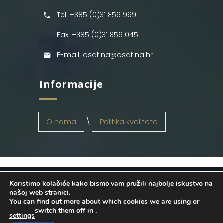
Tel: +385 (0)31 856 999
Fax: +385 (0)31 856 045
E-mail: osatina@osatina.hr
Informacije
O nama
Politika kvalitete
Koristimo kolačiće kako bismo vam pružili najbolje iskustvo na
OSATINA GRUPA d.o.o.
2026
. Configured
našoj web stranici.
You can find out more about which cookies we are using or
by
INFOS Osijek
. Sva prava pridržana.
switch them off in
.
settings