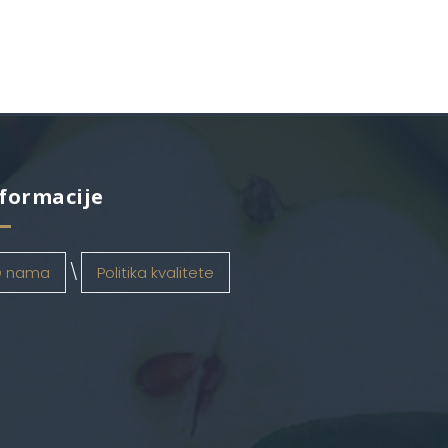
formacije
 nama
Politika kvalitete