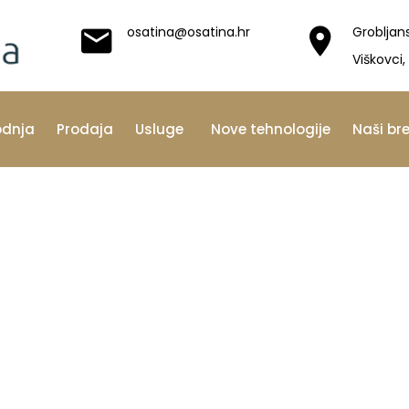
osatina@osatina.hr
Grobljan
Viškovci,
odnja
Prodaja
Usluge
Nove tehnologije
Naši br