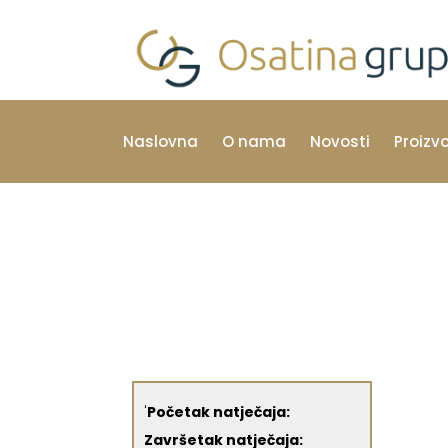
Naslovna
O nama
Novosti
Proizv
'
Početak natječaja:
Završetak natječaja: