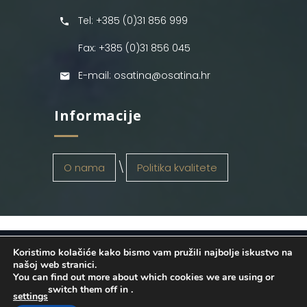
Tel: +385 (0)31 856 999
Fax: +385 (0)31 856 045
E-mail: osatina@osatina.hr
Informacije
O nama
Politika kvalitete
Koristimo kolačiće kako bismo vam pružili najbolje iskustvo na
OSATINA GRUPA d.o.o.
2026
. Configured
našoj web stranici.
You can find out more about which cookies we are using or
by
INFOS Osijek
. Sva prava pridržana.
switch them off in
.
settings