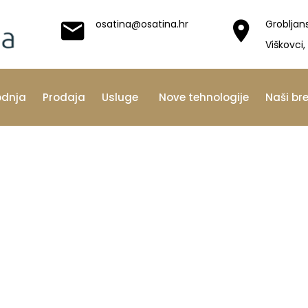
osatina@osatina.hr
Grobljan
Viškovci,
odnja
Prodaja
Usluge
Nove tehnologije
Naši br