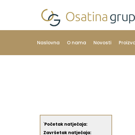
Naslovna
O nama
Novosti
Proizv
'
Početak natječaja:
Završetak natječaja: