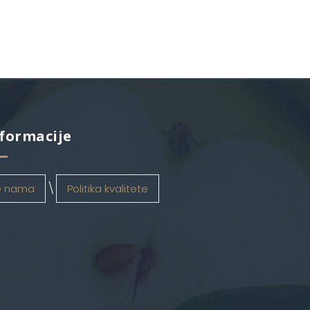
formacije
 nama
Politika kvalitete