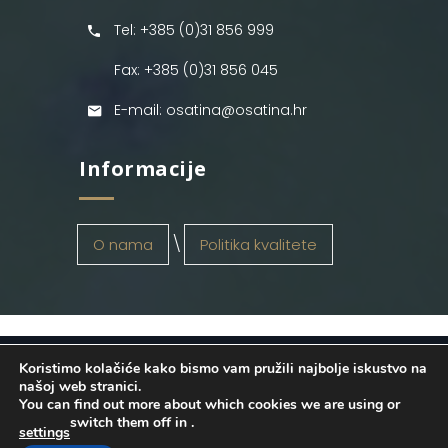
Tel: +385 (0)31 856 999
Fax: +385 (0)31 856 045
E-mail: osatina@osatina.hr
Informacije
O nama
Politika kvalitete
Koristimo kolačiće kako bismo vam pružili najbolje iskustvo na
OSATINA GRUPA d.o.o.
2026
. Configured
našoj web stranici.
You can find out more about which cookies we are using or
by
INFOS Osijek
. Sva prava pridržana.
switch them off in
.
settings