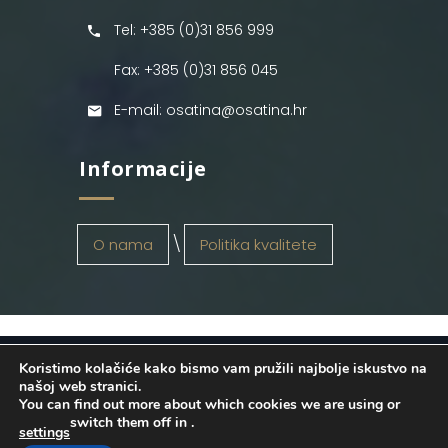
Tel: +385 (0)31 856 999
Fax: +385 (0)31 856 045
E-mail: osatina@osatina.hr
Informacije
O nama
Politika kvalitete
Koristimo kolačiće kako bismo vam pružili najbolje iskustvo na
OSATINA GRUPA d.o.o.
2026
. Configured
našoj web stranici.
You can find out more about which cookies we are using or
by
INFOS Osijek
. Sva prava pridržana.
switch them off in
.
settings