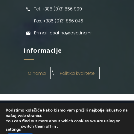
Tel: +385 (0)31 856 999
Fax: +385 (0)31 856 045
E-mail: osatina@osatina.hr
Informacije
O nama
Politika kvalitete
Koristimo kolačiće kako bismo vam pružili najbolje iskustvo na
OSATINA GRUPA d.o.o.
2026
. Configured
našoj web stranici.
You can find out more about which cookies we are using or
by
INFOS Osijek
. Sva prava pridržana.
switch them off in
.
settings