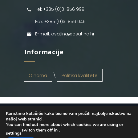
Tel: +385 (0)31 856 999
Fax: +385 (0)31 856 045
E-mail: osatina@osatina.hr
Informacije
O nama
Politika kvalitete
Koristimo kolačiće kako bismo vam pružili najbolje iskustvo na
OSATINA GRUPA d.o.o.
2026
. Configured
našoj web stranici.
You can find out more about which cookies we are using or
by
INFOS Osijek
. Sva prava pridržana.
switch them off in
.
settings