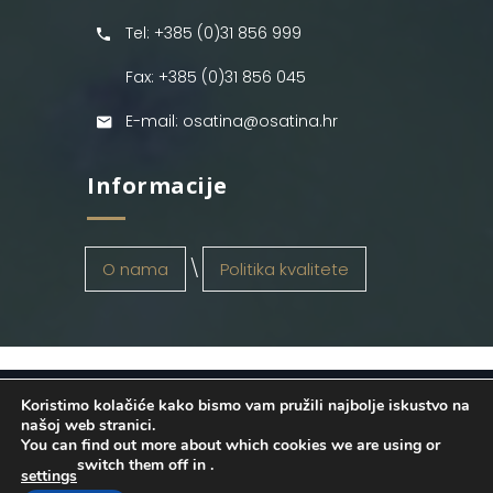
Tel: +385 (0)31 856 999
Fax: +385 (0)31 856 045
E-mail: osatina@osatina.hr
Informacije
O nama
Politika kvalitete
Koristimo kolačiće kako bismo vam pružili najbolje iskustvo na
OSATINA GRUPA d.o.o.
2026
. Configured
našoj web stranici.
You can find out more about which cookies we are using or
by
INFOS Osijek
. Sva prava pridržana.
switch them off in
.
settings