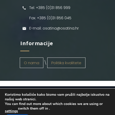
Tel: +385 (0)31 856 999
Fax: +385 (0)31 856 045
E-mail: osatina@osatina.hr
Informacije
O nama
Politika kvalitete
Koristimo kolačiće kako bismo vam pružili najbolje iskustvo na
OSATINA GRUPA d.o.o.
2026
. Configured
našoj web stranici.
You can find out more about which cookies we are using or
by
INFOS Osijek
. Sva prava pridržana.
switch them off in
.
settings