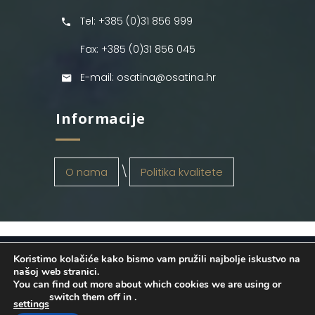
Tel: +385 (0)31 856 999
Fax: +385 (0)31 856 045
E-mail: osatina@osatina.hr
Informacije
O nama
Politika kvalitete
Koristimo kolačiće kako bismo vam pružili najbolje iskustvo na
OSATINA GRUPA d.o.o.
2026
. Configured
našoj web stranici.
You can find out more about which cookies we are using or
by
INFOS Osijek
. Sva prava pridržana.
switch them off in
.
settings