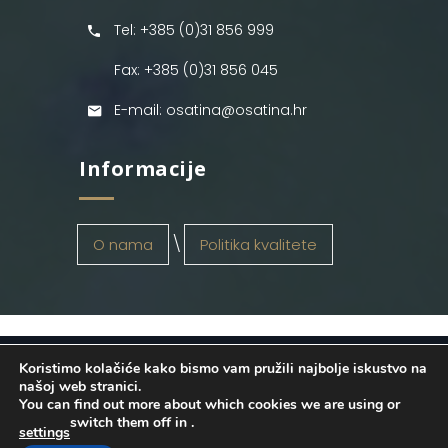
Tel: +385 (0)31 856 999
Fax: +385 (0)31 856 045
E-mail: osatina@osatina.hr
Informacije
O nama
Politika kvalitete
Koristimo kolačiće kako bismo vam pružili najbolje iskustvo na
OSATINA GRUPA d.o.o.
2026
. Configured
našoj web stranici.
You can find out more about which cookies we are using or
by
INFOS Osijek
. Sva prava pridržana.
switch them off in
.
settings