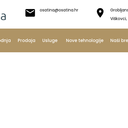
osatina@osatina.hr
Grobljan
Viškovci,
odnja
Prodaja
Usluge
Nove tehnologije
Naši br