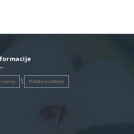
formacije
 nama
Politika kvalitete