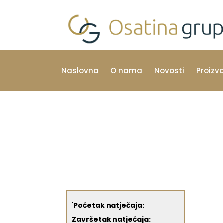
Naslovna
O nama
Novosti
Proizv
'
Početak natječaja:
Završetak natječaja: