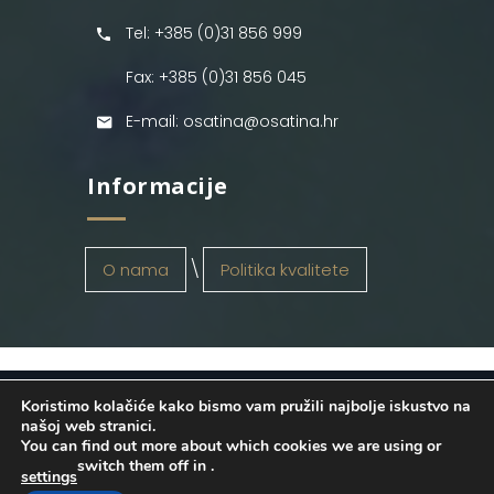
Tel: +385 (0)31 856 999
Fax: +385 (0)31 856 045
E-mail: osatina@osatina.hr
Informacije
O nama
Politika kvalitete
Koristimo kolačiće kako bismo vam pružili najbolje iskustvo na
OSATINA GRUPA d.o.o.
2026
. Configured
našoj web stranici.
You can find out more about which cookies we are using or
by
INFOS Osijek
. Sva prava pridržana.
switch them off in
.
settings