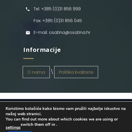
Tel: +385 (0)31 856 999
Fax: +385 (0)31 856 045
E-mail: osatina@osatina.hr
Informacije
O nama
Politika kvalitete
Koristimo kolačiće kako bismo vam pružili najbolje iskustvo na
OSATINA GRUPA d.o.o.
2026
. Configured
našoj web stranici.
You can find out more about which cookies we are using or
by
INFOS Osijek
. Sva prava pridržana.
switch them off in
.
settings