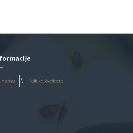
formacije
 nama
Politika kvalitete