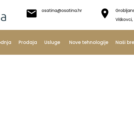
osatina@osatina.hr
Grobljan
Viškovci,
odnja
Prodaja
Usluge
Nove tehnologije
Naši br