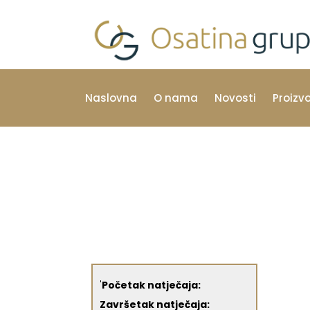
Naslovna
O nama
Novosti
Proizv
'
Početak natječaja:
Završetak natječaja: