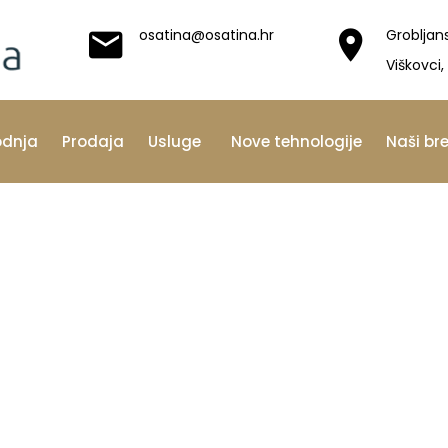
osatina@osatina.hr
Grobljan
Viškovci,
odnja
Prodaja
Usluge
Nove tehnologije
Naši br