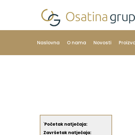
Naslovna
O nama
Novosti
Proizv
'
Početak natječaja:
Završetak natječaja: