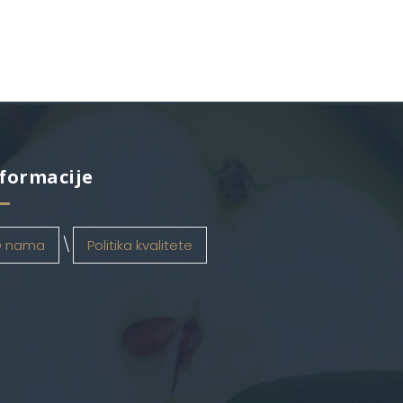
formacije
 nama
Politika kvalitete