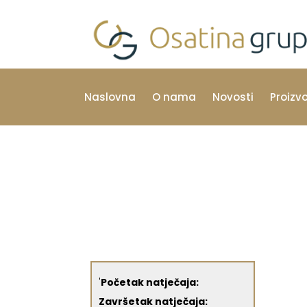
Naslovna
O nama
Novosti
Proizv
'
Početak natječaja:
Završetak natječaja: