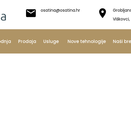
osatina@osatina.hr
Grobljan
Viškovci,
odnja
Prodaja
Usluge
Nove tehnologije
Naši br