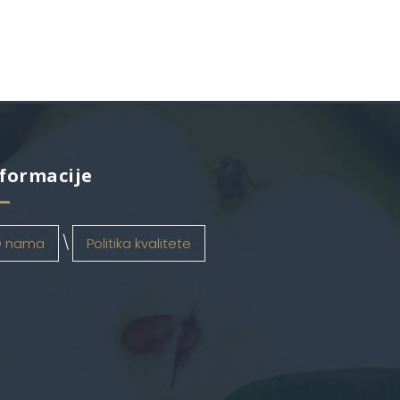
formacije
 nama
Politika kvalitete