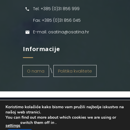
Tel: +385 (0)31 856 999
Fax: +385 (0)31 856 045
E-mail: osatina@osatina.hr
Informacije
O nama
Politika kvalitete
Koristimo kolačiće kako bismo vam pružili najbolje iskustvo na
OSATINA GRUPA d.o.o.
2026
. Configured
našoj web stranici.
You can find out more about which cookies we are using or
by
INFOS Osijek
. Sva prava pridržana.
switch them off in
.
settings