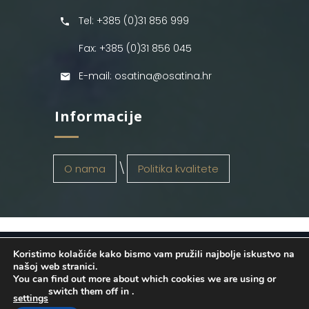
Tel: +385 (0)31 856 999
Fax: +385 (0)31 856 045
E-mail: osatina@osatina.hr
Informacije
O nama
Politika kvalitete
Koristimo kolačiće kako bismo vam pružili najbolje iskustvo na
OSATINA GRUPA d.o.o.
2026
. Configured
našoj web stranici.
You can find out more about which cookies we are using or
by
INFOS Osijek
. Sva prava pridržana.
switch them off in
.
settings