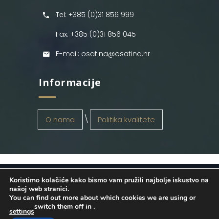
Tel: +385 (0)31 856 999
Fax: +385 (0)31 856 045
E-mail: osatina@osatina.hr
Informacije
O nama
Politika kvalitete
Koristimo kolačiće kako bismo vam pružili najbolje iskustvo na
OSATINA GRUPA d.o.o.
2026
. Configured
našoj web stranici.
You can find out more about which cookies we are using or
by
INFOS Osijek
. Sva prava pridržana.
switch them off in
.
settings