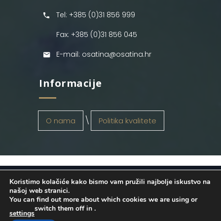
Tel: +385 (0)31 856 999
Fax: +385 (0)31 856 045
E-mail: osatina@osatina.hr
Informacije
O nama
Politika kvalitete
Koristimo kolačiće kako bismo vam pružili najbolje iskustvo na
OSATINA GRUPA d.o.o.
2026
. Configured
našoj web stranici.
You can find out more about which cookies we are using or
by
INFOS Osijek
. Sva prava pridržana.
switch them off in
.
settings