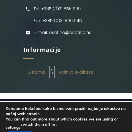
Tel: +385 (0)31 856 999
Fax: +385 (0)31 856 045
E-mail: osatina@osatina.hr
Informacije
O nama
Politika kvalitete
Koristimo kolačiće kako bismo vam pružili najbolje iskustvo na
OSATINA GRUPA d.o.o.
2026
. Configured
našoj web stranici.
You can find out more about which cookies we are using or
by
INFOS Osijek
. Sva prava pridržana.
switch them off in
.
settings