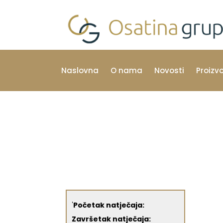
Naslovna
O nama
Novosti
Proizv
'
Početak natječaja:
Završetak natječaja: