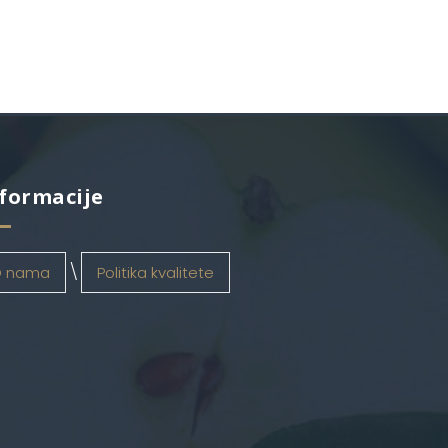
formacije
 nama
Politika kvalitete