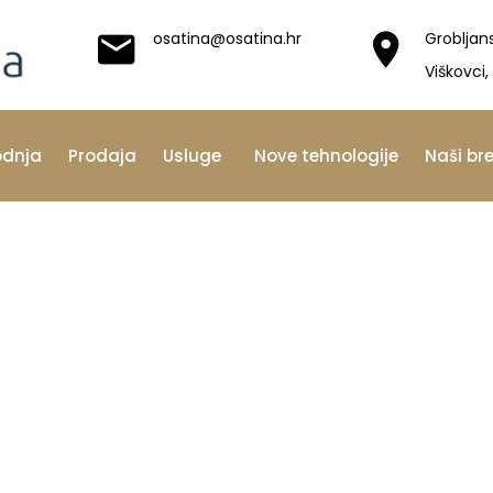
osatina@osatina.hr
Grobljan
Viškovci,
odnja
Prodaja
Usluge
Nove tehnologije
Naši br