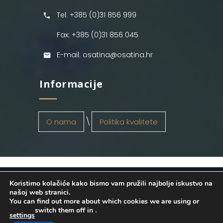
Tel: +385 (0)31 856 999
Fax: +385 (0)31 856 045
E-mail: osatina@osatina.hr
Informacije
O nama
Politika kvalitete
Koristimo kolačiće kako bismo vam pružili najbolje iskustvo na
OSATINA GRUPA d.o.o.
2026
. Configured
našoj web stranici.
You can find out more about which cookies we are using or
by
INFOS Osijek
. Sva prava pridržana.
switch them off in
.
settings