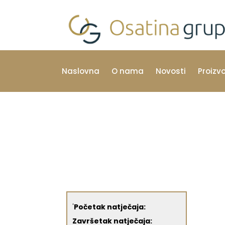
Naslovna
O nama
Novosti
Proizv
'
Početak natječaja:
Završetak natječaja: