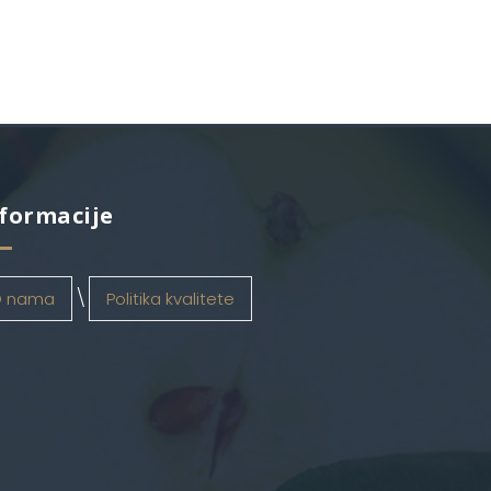
formacije
 nama
Politika kvalitete