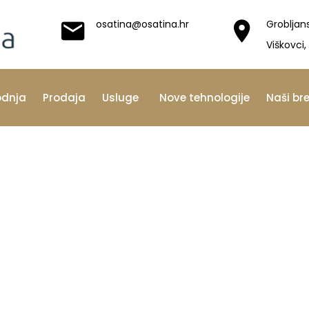
osatina@osatina.hr
Grobljan
Viškovci,
odnja
Prodaja
Usluge
Nove tehnologije
Naši br