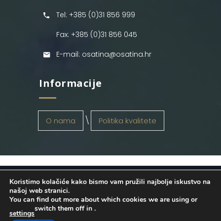
Tel: +385 (0)31 856 999
Fax: +385 (0)31 856 045
E-mail: osatina@osatina.hr
Informacije
O nama
Politika kvalitete
Koristimo kolačiće kako bismo vam pružili najbolje iskustvo na
OSATINA GRUPA d.o.o.
2026
. Configured
našoj web stranici.
You can find out more about which cookies we are using or
by
INFOS Osijek
. Sva prava pridržana.
switch them off in
.
settings