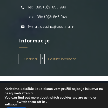
Tel: +385 (0)31 856 999
Fax: +385 (0)31 856 045
E-mail: osatina@osatina.hr
Informacije
O nama
Politika kvalitete
Koristimo kolačiće kako bismo vam pružili najbolje iskustvo na
OSATINA GRUPA d.o.o.
2026
. Configured
našoj web stranici.
You can find out more about which cookies we are using or
by
INFOS Osijek
. Sva prava pridržana.
switch them off in
.
settings