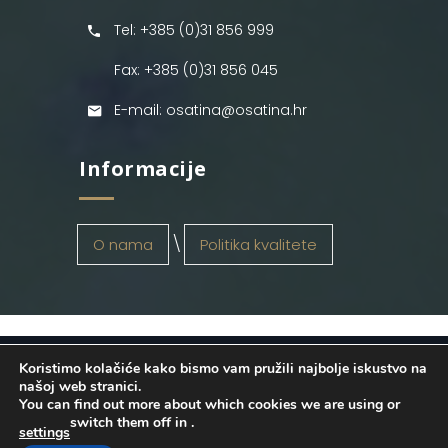
Tel: +385 (0)31 856 999
Fax: +385 (0)31 856 045
E-mail: osatina@osatina.hr
Informacije
O nama
Politika kvalitete
Koristimo kolačiće kako bismo vam pružili najbolje iskustvo na
OSATINA GRUPA d.o.o.
2026
. Configured
našoj web stranici.
You can find out more about which cookies we are using or
by
INFOS Osijek
. Sva prava pridržana.
switch them off in
.
settings