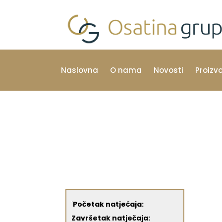
Naslovna
O nama
Novosti
Proizv
'
Početak natječaja:
Završetak natječaja: