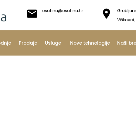
osatina@osatina.hr
Grobljan
Viškovci,
odnja
Prodaja
Usluge
Nove tehnologije
Naši br