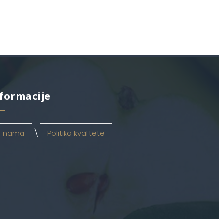
formacije
 nama
Politika kvalitete