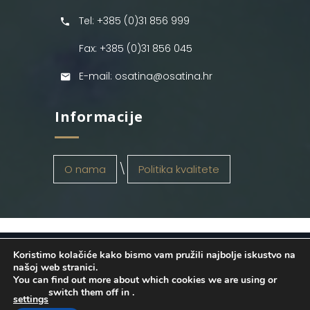
Tel: +385 (0)31 856 999
Fax: +385 (0)31 856 045
E-mail: osatina@osatina.hr
Informacije
O nama
Politika kvalitete
Koristimo kolačiće kako bismo vam pružili najbolje iskustvo na
OSATINA GRUPA d.o.o.
2026
. Configured
našoj web stranici.
You can find out more about which cookies we are using or
by
INFOS Osijek
. Sva prava pridržana.
switch them off in
.
settings