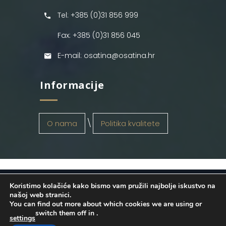
Tel: +385 (0)31 856 999
Fax: +385 (0)31 856 045
E-mail: osatina@osatina.hr
Informacije
O nama
Politika kvalitete
Koristimo kolačiće kako bismo vam pružili najbolje iskustvo na
OSATINA GRUPA d.o.o.
2026
. Configured
našoj web stranici.
You can find out more about which cookies we are using or
by
INFOS Osijek
. Sva prava pridržana.
switch them off in
.
settings