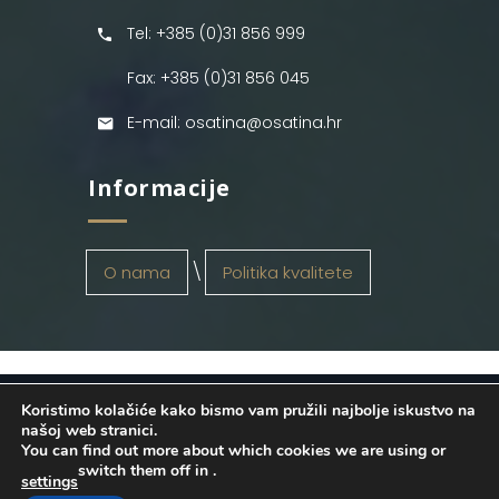
Tel: +385 (0)31 856 999
Fax: +385 (0)31 856 045
E-mail: osatina@osatina.hr
Informacije
O nama
Politika kvalitete
Koristimo kolačiće kako bismo vam pružili najbolje iskustvo na
OSATINA GRUPA d.o.o.
2026
. Configured
našoj web stranici.
You can find out more about which cookies we are using or
by
INFOS Osijek
. Sva prava pridržana.
switch them off in
.
settings