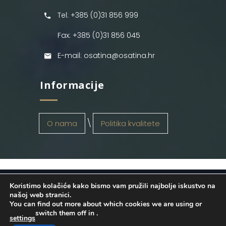
Tel: +385 (0)31 856 999
Fax: +385 (0)31 856 045
E-mail: osatina@osatina.hr
Informacije
O nama
Politika kvalitete
Koristimo kolačiće kako bismo vam pružili najbolje iskustvo na
OSATINA GRUPA d.o.o.
2026
. Configured
našoj web stranici.
You can find out more about which cookies we are using or
by
INFOS Osijek
. Sva prava pridržana.
switch them off in
.
settings