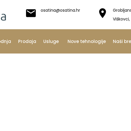
osatina@osatina.hr
Grobljan
Viškovci,
odnja
Prodaja
Usluge
Nove tehnologije
Naši br