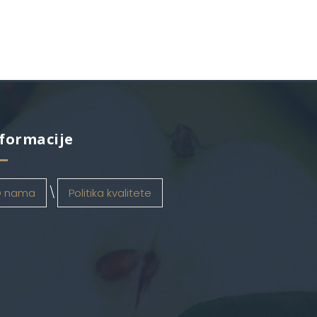
formacije
 nama
Politika kvalitete