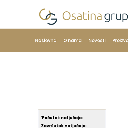
Naslovna
O nama
Novosti
Proizv
'
Početak natječaja:
Završetak natječaja: