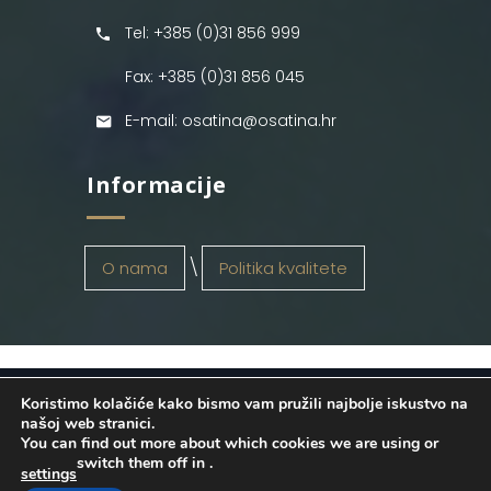
Tel: +385 (0)31 856 999
Fax: +385 (0)31 856 045
E-mail: osatina@osatina.hr
Informacije
O nama
Politika kvalitete
Koristimo kolačiće kako bismo vam pružili najbolje iskustvo na
OSATINA GRUPA d.o.o.
2026
. Configured
našoj web stranici.
You can find out more about which cookies we are using or
by
INFOS Osijek
. Sva prava pridržana.
switch them off in
.
settings