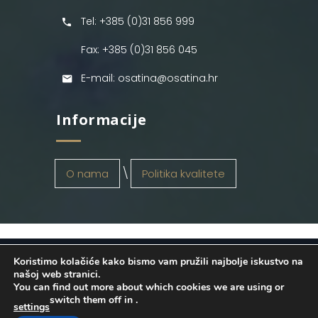
Tel: +385 (0)31 856 999
Fax: +385 (0)31 856 045
E-mail: osatina@osatina.hr
Informacije
O nama
Politika kvalitete
Koristimo kolačiće kako bismo vam pružili najbolje iskustvo na
OSATINA GRUPA d.o.o.
2026
. Configured
našoj web stranici.
You can find out more about which cookies we are using or
by
INFOS Osijek
. Sva prava pridržana.
switch them off in
.
settings