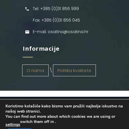
Tel: +385 (0)31 856 999
Fax: +385 (0)31 856 045
E-mail: osatina@osatina.hr
Informacije
O nama
Politika kvalitete
Koristimo kolačiće kako bismo vam pružili najbolje iskustvo na
OSATINA GRUPA d.o.o.
2026
. Configured
našoj web stranici.
You can find out more about which cookies we are using or
by
INFOS Osijek
. Sva prava pridržana.
switch them off in
.
settings