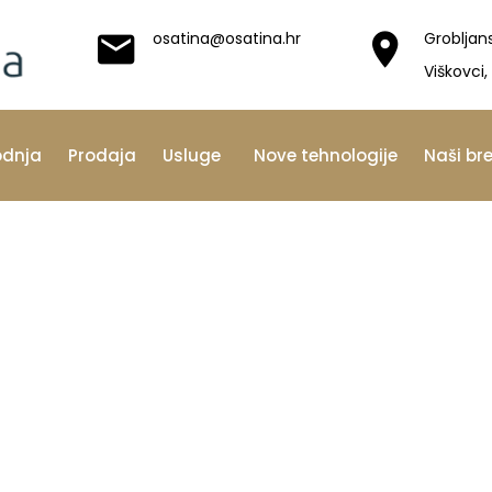
osatina@osatina.hr
Grobljan
Viškovci,
odnja
Prodaja
Usluge
Nove tehnologije
Naši br