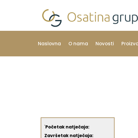
Naslovna
O nama
Novosti
Proizv
'
Početak natječaja:
Završetak natječaja: