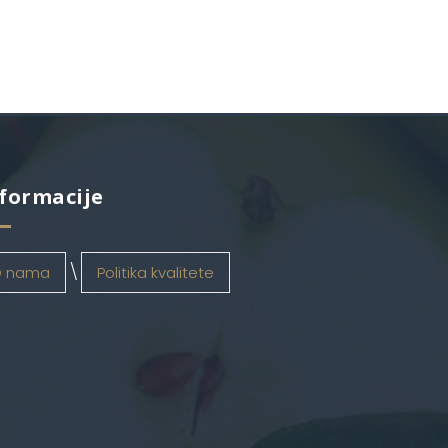
formacije
 nama
Politika kvalitete