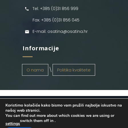
Tel: +385 (0)31 856 999
Fax: +385 (0)31 856 045
E-mail: osatina@osatina.hr
Informacije
O nama
Politika kvalitete
Koristimo kolačiće kako bismo vam pružili najbolje iskustvo na
OSATINA GRUPA d.o.o.
2026
. Configured
našoj web stranici.
You can find out more about which cookies we are using or
by
INFOS Osijek
. Sva prava pridržana.
switch them off in
.
settings