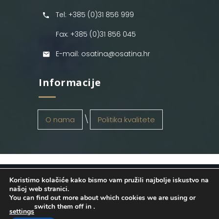
Tel: +385 (0)31 856 999
Fax: +385 (0)31 856 045
E-mail: osatina@osatina.hr
Informacije
O nama
Politika kvalitete
Koristimo kolačiće kako bismo vam pružili najbolje iskustvo na
OSATINA GRUPA d.o.o.
2026
. Configured
našoj web stranici.
You can find out more about which cookies we are using or
by
INFOS Osijek
. Sva prava pridržana.
switch them off in
.
settings