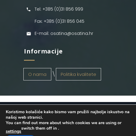
Tel: +385 (0)31 856 999
Fax: +385 (0)31 856 045
E-mail: osatina@osatina.hr
Informacije
O nama
Politika kvalitete
Koristimo kolačiće kako bismo vam pružili najbolje iskustvo na
OSATINA GRUPA d.o.o.
2026
. Configured
našoj web stranici.
You can find out more about which cookies we are using or
by
INFOS Osijek
. Sva prava pridržana.
switch them off in
.
settings