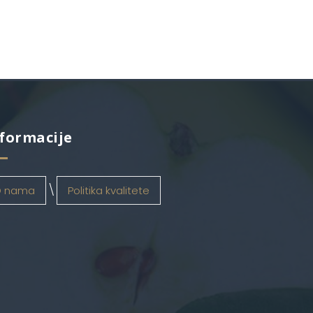
formacije
 nama
Politika kvalitete