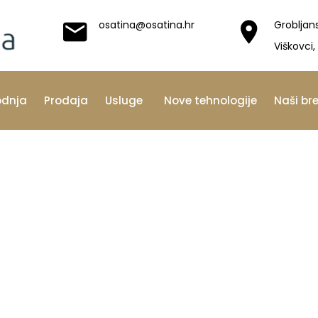
osatina@osatina.hr
Grobljan
Viškovci,
odnja
Prodaja
Usluge
Nove tehnologije
Naši br