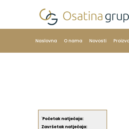
Naslovna
O nama
Novosti
Proizv
'
Početak natječaja:
Završetak natječaja: