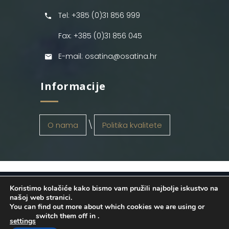
Tel: +385 (0)31 856 999
Fax: +385 (0)31 856 045
E-mail: osatina@osatina.hr
Informacije
O nama
Politika kvalitete
Koristimo kolačiće kako bismo vam pružili najbolje iskustvo na
OSATINA GRUPA d.o.o.
2026
. Configured
našoj web stranici.
You can find out more about which cookies we are using or
by
INFOS Osijek
. Sva prava pridržana.
switch them off in
.
settings