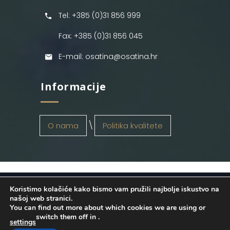
Tel: +385 (0)31 856 999
Fax: +385 (0)31 856 045
E-mail: osatina@osatina.hr
Informacije
O nama
Politika kvalitete
Koristimo kolačiće kako bismo vam pružili najbolje iskustvo na
OSATINA GRUPA d.o.o.
2026
. Configured
našoj web stranici.
You can find out more about which cookies we are using or
by
INFOS Osijek
. Sva prava pridržana.
switch them off in
.
settings