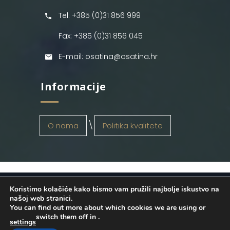
Tel: +385 (0)31 856 999
Fax: +385 (0)31 856 045
E-mail: osatina@osatina.hr
Informacije
O nama
Politika kvalitete
Koristimo kolačiće kako bismo vam pružili najbolje iskustvo na
OSATINA GRUPA d.o.o.
2026
. Configured
našoj web stranici.
You can find out more about which cookies we are using or
by
INFOS Osijek
. Sva prava pridržana.
switch them off in
.
settings