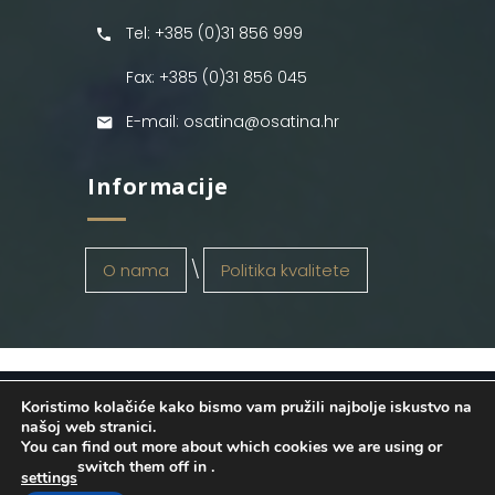
Tel: +385 (0)31 856 999
Fax: +385 (0)31 856 045
E-mail: osatina@osatina.hr
Informacije
O nama
Politika kvalitete
Koristimo kolačiće kako bismo vam pružili najbolje iskustvo na
OSATINA GRUPA d.o.o.
2026
. Configured
našoj web stranici.
You can find out more about which cookies we are using or
by
INFOS Osijek
. Sva prava pridržana.
switch them off in
.
settings