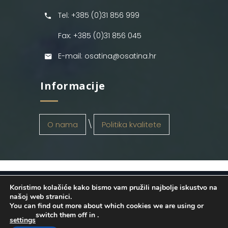
Tel: +385 (0)31 856 999
Fax: +385 (0)31 856 045
E-mail: osatina@osatina.hr
Informacije
O nama
Politika kvalitete
Koristimo kolačiće kako bismo vam pružili najbolje iskustvo na
OSATINA GRUPA d.o.o.
2026
. Configured
našoj web stranici.
You can find out more about which cookies we are using or
by
INFOS Osijek
. Sva prava pridržana.
switch them off in
.
settings