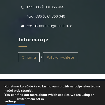
Tel: +385 (0)31 856 999
Fax: +385 (0)31 856 045
E-mail: osatina@osatina.hr
Informacije
O nama
Politika kvalitete
Koristimo kolačiće kako bismo vam pružili najbolje iskustvo na
OSATINA GRUPA d.o.o.
2026
. Configured
našoj web stranici.
You can find out more about which cookies we are using or
by
INFOS Osijek
. Sva prava pridržana.
switch them off in
.
settings